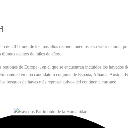
d
io de 2017 uno de los más altos reconocimientos a su valor natural, por
 últimos cientos de miles de años.
s regiones de Europa», en el que se encuentran incluidos los hayedos d
umanidad en una candidatura conjunta de España, Albania, Austria, Bél
 los bosques de hayas más representativos del continente europeo.