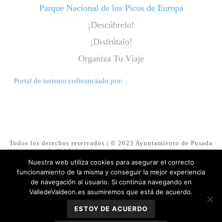
Parque Nacional de los Picos de Europa
¡Descúbrelo!
¡Disfrútalo!
Organiza Tu Viaje
Portal de turismo cofinanciado por:
Todos los derechos reservados | © 2023 Ayuntamiento de Posada
de Valdeón |
Desarrollo NuevasImagenes
Nuestra web utiliza cookies para asegurar el correcto
funcionamiento de la misma y conseguir la mejor experiencia
Aviso legal
de navegación al usuario. Si continúa navegando en
ValledeValdeon.es asumiremos que está de acuerdo.
Política de privacidad
ESTOY DE ACUERDO
Cookies