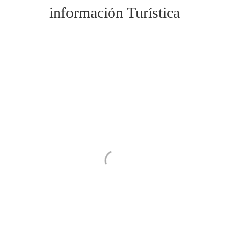
información Turística
Si precisas de más información turística de
nuestro municipio puedes ponerte en contacto
con la oficina de Turismo del Ayuntamiento a
través de los medios reseñados a continuación.
Horario de atención al público de Miércoles a
Domingo en horarios de 10:00 a 14:00h y de
16:00 a 20:00h
+34 689 718 785