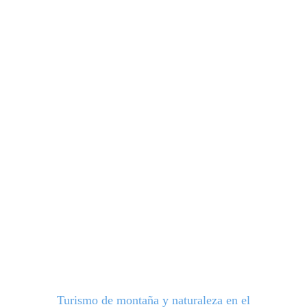
turismo@valdeon.org
www.valledevaldeon.es
Turismo de montaña y naturaleza en el