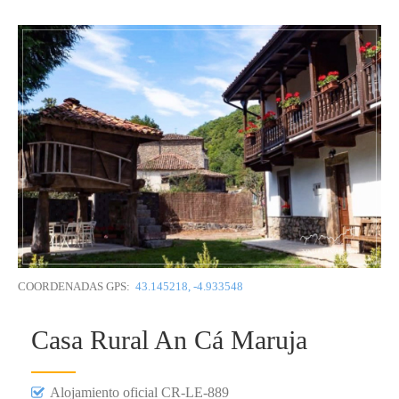
COORDENADAS GPS:
43.145218, -4.933548
Casa Rural An Cá Maruja
Alojamiento oficial CR-LE-889