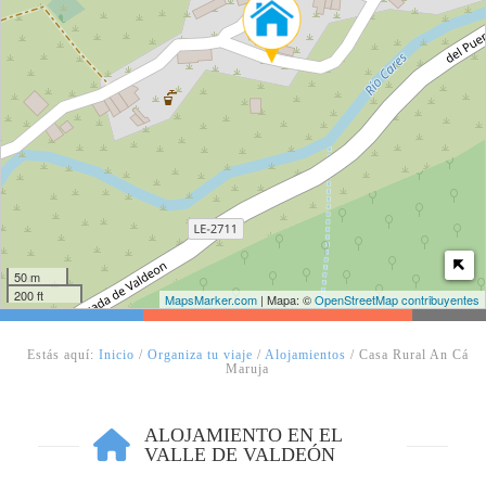
50 m
200 ft
MapsMarker.com
| Mapa: ©
OpenStreetMap contribuyentes
Estás aquí:
Inicio
/
Organiza tu viaje
/
Alojamientos
/ Casa Rural An Cá
Maruja
ALOJAMIENTO EN EL
VALLE DE VALDEÓN